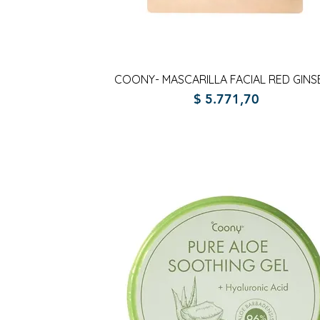
Vista rápida
COONY- MASCARILLA FACIAL RED GIN
Precio
$ 5.771,70