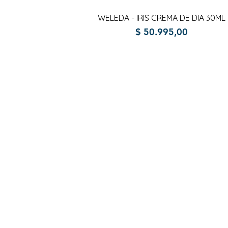
Vista rápida
WELEDA - IRIS CREMA DE DIA 30ML
Precio
$ 50.995,00
gistrate aquí para recibir información
nzamientos, ofertas y muchas novedad