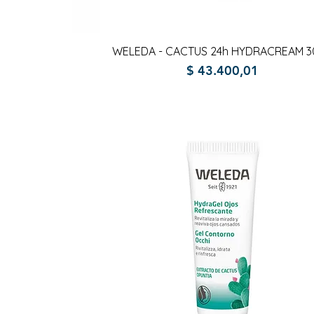
Vista rápida
WELEDA - CACTUS 24h HYDRACREAM 3
Precio
$ 43.400,01