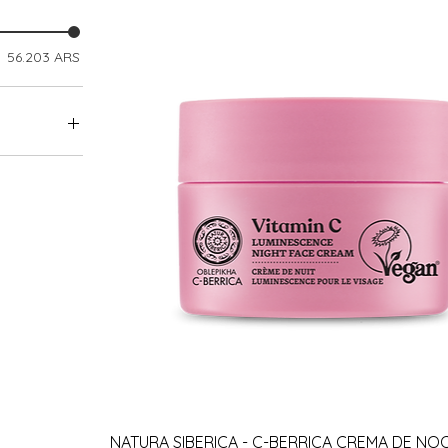
56.203 ARS
ca
Vista rápida
NATURA SIBERICA - C-BERRICA CREMA DE NO