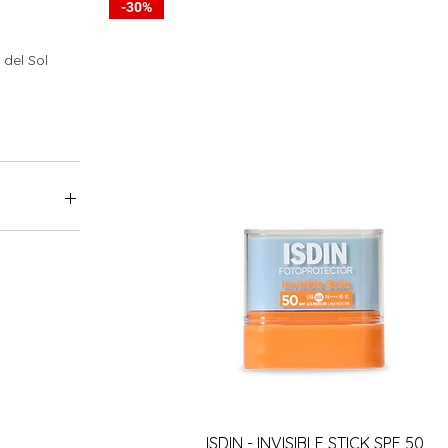
-30%
del Sol
126.932 ARS
Vista rápida
ISDIN - INVISIBLE STICK SPF 50