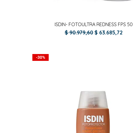
Vista rápida
ISDIN- FOTOULTRA REDNESS FPS 50
Precio
Precio de ofer
$ 90.979,60
$ 63.685,72
-30%