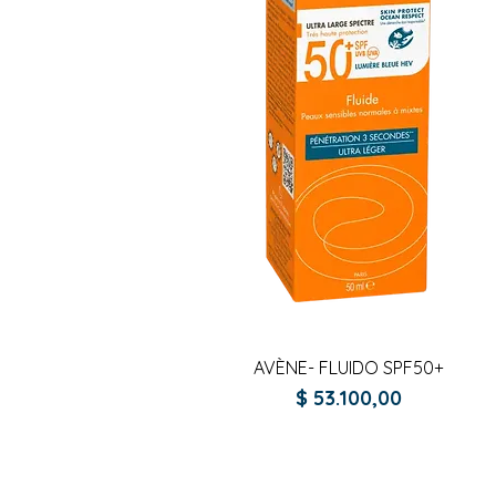
Vista rápida
AVÈNE- FLUIDO SPF50+
Precio
$ 53.100,00