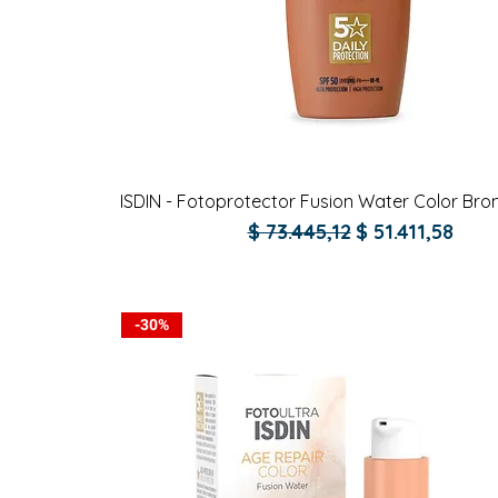
Vista rápida
ISDIN - Fotoprotector Fusion Water Color Bro
Precio
Precio de ofer
$ 73.445,12
$ 51.411,58
-30%