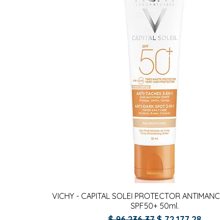
Vista rápida
VICHY - CAPITAL SOLEI PROTECTOR ANTIMANC
SPF50+ 50ml.
Precio
Precio de ofer
$ 96.236,37
$ 72.177,28