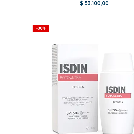
Precio
$ 53.100,00
-30%