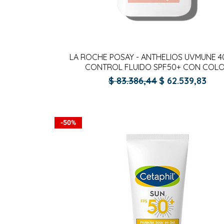
Vista rápida
LA ROCHE POSAY - ANTHELIOS UVMUNE 4
CONTROL FLUIDO SPF50+ CON COL
Precio
Precio de ofer
$ 83.386,44
$ 62.539,83
-50%