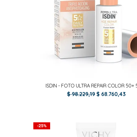
Vista rápida
ISDIN - FOTO ULTRA REPAIR COLOR 50+ 
Precio
Precio de ofer
$ 98.229,19
$ 68.760,43
-25%