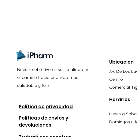
nzamientos, ofertas y muchas novedad
Ubicación
Nuestro objetivo es ser tu aliado en
Av. De Los L
el camino hacia una vida más
Centro
saludable y feliz.
Comercial
Ti
Horarios
Política de privacidad
Lunes a Sába
Políticas de envíos y
Domingos y fe
devoluciones
Trabajá con nosotros