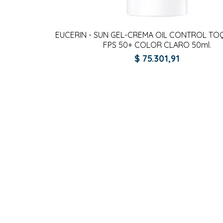
Vista rápida
EUCERIN - SUN GEL-CREMA OIL CONTROL T
FPS 50+ COLOR CLARO 50ml.
Precio
$ 75.301,91
gistrate aquí para recibir información