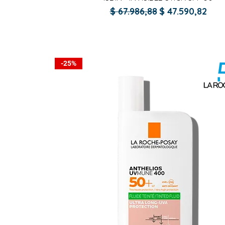
Precio
Precio de ofer
$ 67.986,88
$ 47.590,82
-25%