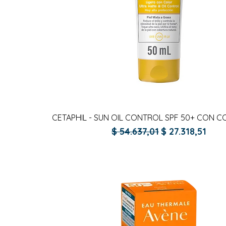
Vista rápida
CETAPHIL - SUN OIL CONTROL SPF 50+ CON C
Precio
Precio de ofer
$ 54.637,01
$ 27.318,51