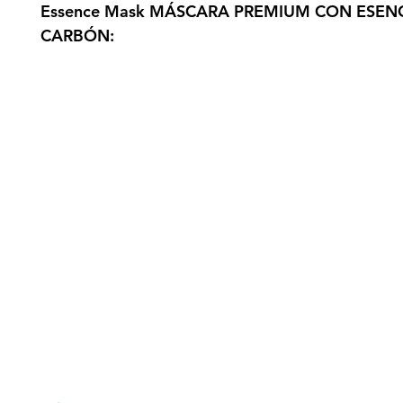
Essence Mask MÁSCARA PREMIUM CON ESEN
CARBÓN:
gistrate aquí para recibir información
nzamientos, ofertas y muchas novedad