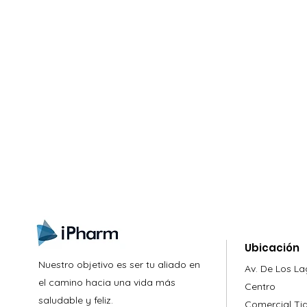
gistrate aquí para recibir información
nzamientos, ofertas y muchas novedad
Ubicación
Nuestro objetivo es ser tu aliado en
Av. De Los L
el camino hacia una vida más
Centro
saludable y feliz.
Comercial
Ti