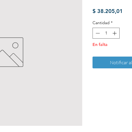
Pre
$ 38.205,01
Cantidad
*
En falta
Notificar a