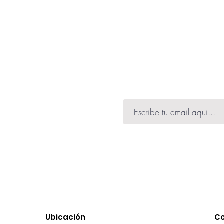
ibir información de
 muchas novedades.
Ubicación
C