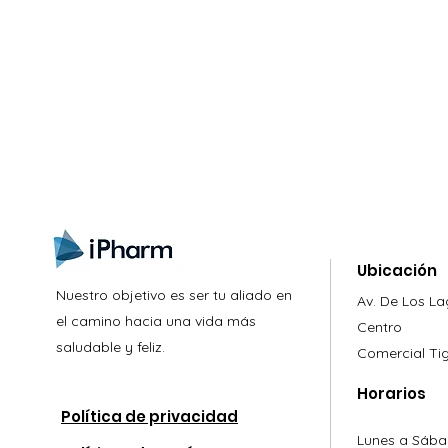
gistrate aquí para recibir información
nzamientos, ofertas y muchas novedad
Ubicación
Nuestro objetivo es ser tu aliado en
Av. De Los L
el camino hacia una vida más
Centro
saludable y feliz.
Comercial
Ti
Horarios
Política de privacidad
Lunes a Sába