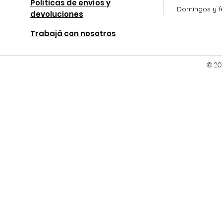
Políticas de envíos y
Domingos y fe
devoluciones
Trabajá con nosotros
© 20