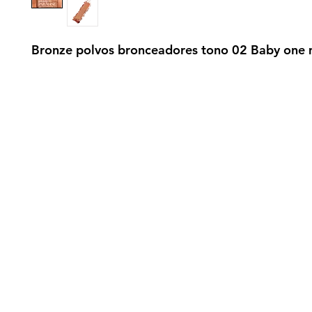
Bronze polvos bronceadores tono
02 Baby one 
gistrate aquí para recibir información
nzamientos, ofertas y muchas novedad