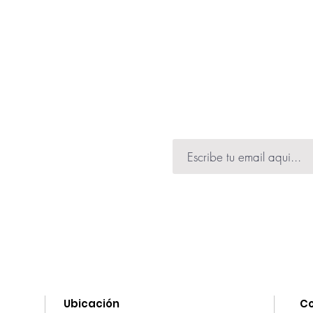
ibir información de
 muchas novedades.
Ubicación
C