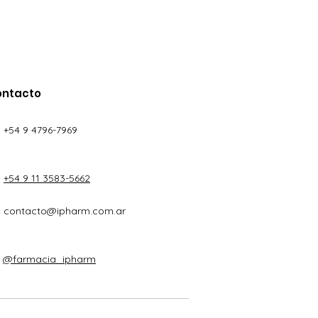
ontacto
+54 9 4796-7969
+54 9 11 3583-5662
contacto@ipharm.com.ar
@farmacia_ipharm