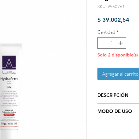
SKU: 9950761
Pre
$ 39.002,54
Cantidad
*
Solo 2 disponible(s)
Agregar al carrito
DESCRIPCIÓN
Reduce los signos de 
MODO DE USO
periocular. Mejora el
contorno de ojos.
Aplicar 1 o 2 veces a
ojos, dando suaves to