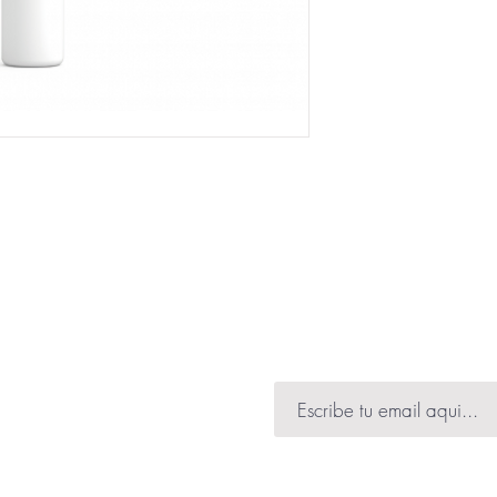
que se absorba comp
noche.
ibir información de
 muchas novedades.