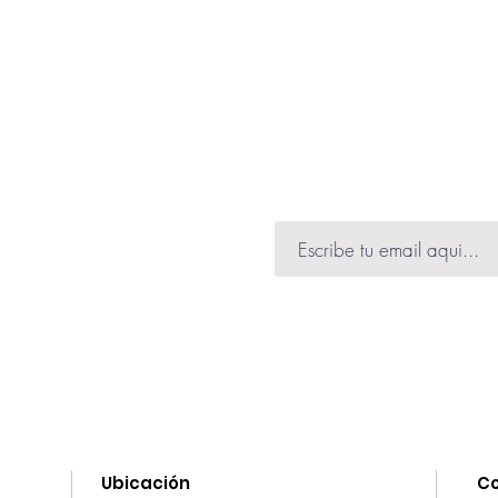
humectación. Es rec
suavemente hasta que
padecen afecciones de 
completamente en la p
seca producto de la d
ojos.
ibir información de
 muchas novedades.
Ubicación
C