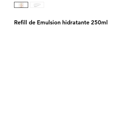
Refill de Emulsion hidratante 250ml
gistrate aquí para recibir información
nzamientos, ofertas y muchas novedad