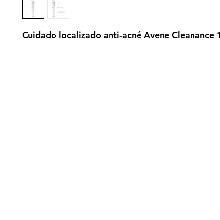
Cuidado localizado anti-acné Avene Cleanance 
gistrate aquí para recibir información
nzamientos, ofertas y muchas novedad