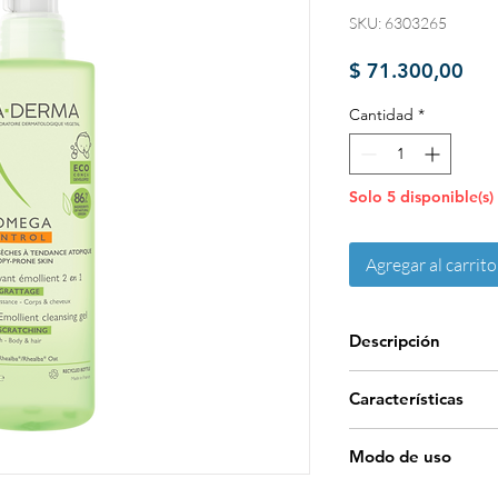
SKU: 6303265
Pre
$ 71.300,00
Cantidad
*
Solo 5 disponible(s)
Agregar al carrito
Descripción
Adecuado para su uso
Características
limpiador emolien
(rostro, cuerpo y cab
Ventaja: Gracias a su
y protege la piel sec
Modo de uso
BIODEGRADABLE con
gracias a su fórmu
origen natural, el 
Frecuencia de uso: 1 