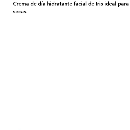
Crema de día hidratante facial de Iris ideal para 
secas.
gn up here to receive information on l
clusive offers and all the news.