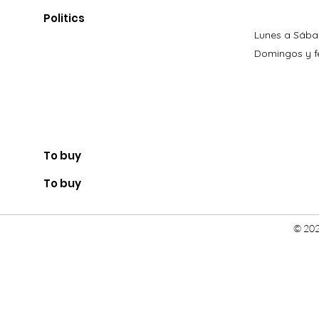
Politics
Lunes a Sába
Domingos y fe
To buy
To buy
© 202