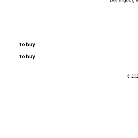
Domingos y fe
To buy
To buy
© 202