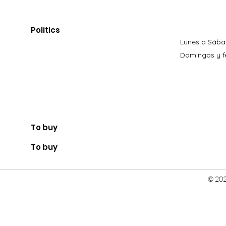
Politics
Lunes a Sába
Domingos y fe
To buy
To buy
© 202