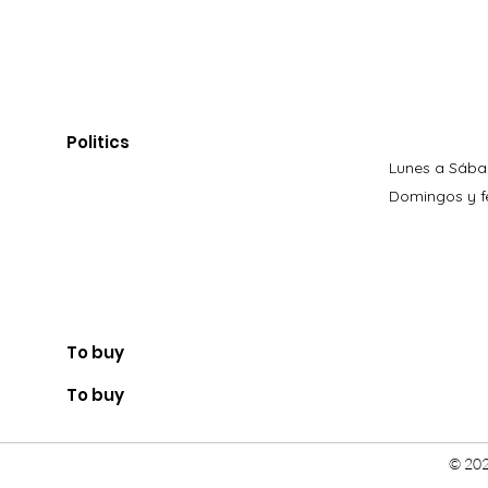
Politics
Lunes a Sába
Domingos y fe
To buy
To buy
© 202