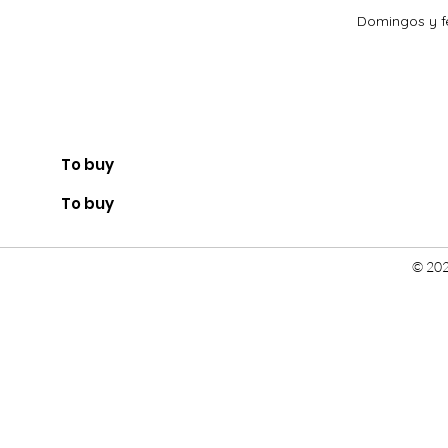
Domingos y fe
To buy
To buy
© 202