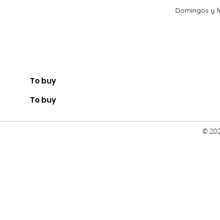
Domingos y fe
To buy
To buy
© 202