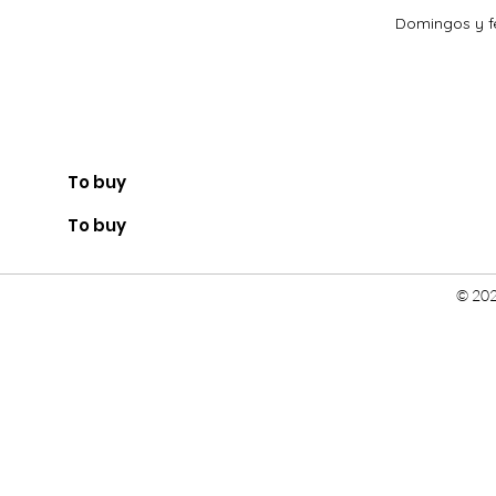
Domingos y fe
To buy
To buy
© 202