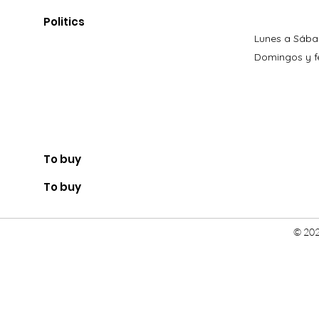
Politics
Lunes a Sába
Domingos y fe
To buy
To buy
© 202