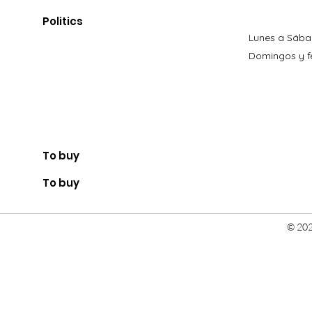
Politics
Lunes a Sába
Domingos y fe
To buy
To buy
© 202