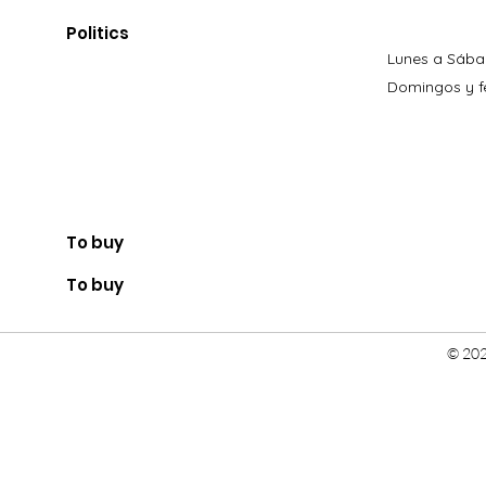
Politics
Lunes a Sába
Domingos y fe
To buy
To buy
© 202