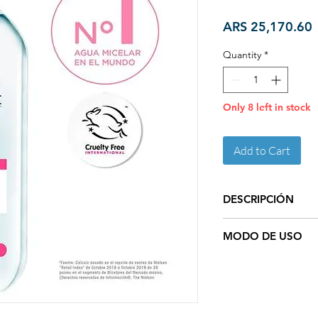
P
ARS 25,170.60
Quantity
*
Only 8 left in stock
Add to Cart
DESCRIPCIÓN
El nuevo
Garnier Ag
MODO DE USO
Active
limpia, desmaq
Disfrutá de tu rostro,
Humedecé el algodón
frotar.
de Garnier Skin Act
para limpiar, tonificar
Las micelas actúan c