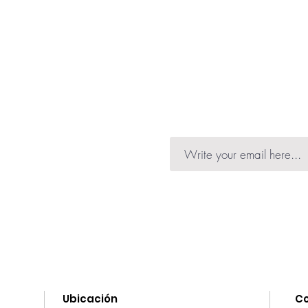
capturan impurezas, m
¡No necesitás frotar
piel, ¡y todo sin frota
Secar suavemente de
El resultado es una p
perfume ideal para to
sensibles.
nformation on launches,
he news.
Ubicación
C