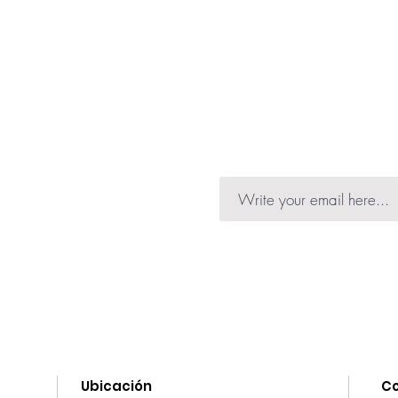
necesario enjuagar.
Para limpiar tu piel t
noche, gracias al pod
suciedad e impureza
maquillaje!).
nformation on launches,
he news.
Ubicación
C