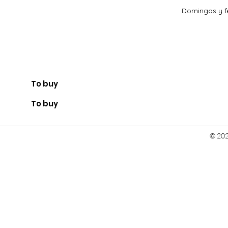
Domingos y fe
To buy
To buy
© 202