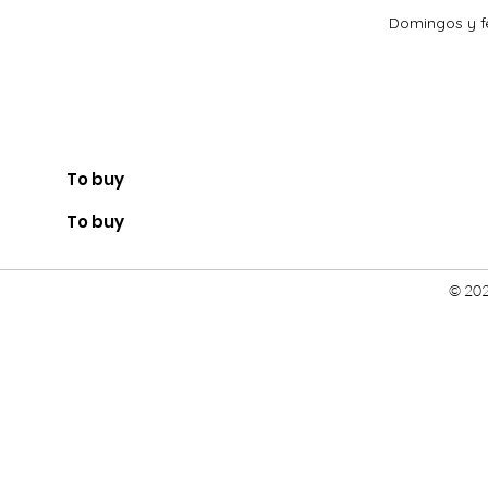
Domingos y fe
To buy
To buy
© 202