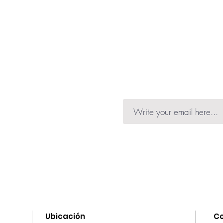
La tecnología pH 
absorba por comp
pH natural de la pi
Use diariamente p
Es de rápida absor
Deja la piel suave y
nformation on launches,
he news.
Ubicación
C