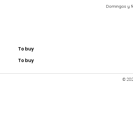
Domingos y fe
To buy
To buy
© 202