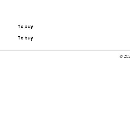
To buy
To buy
© 202