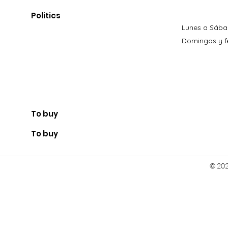
Politics
Lunes a Sába
Domingos y fe
To buy
To buy
© 202