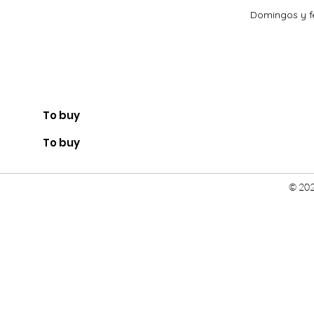
Domingos y fe
To buy
To buy
© 202