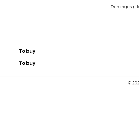
Domingos y fe
To buy
To buy
© 202