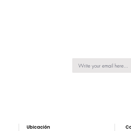
profundas de la pi
suave.
intensa y duradera
Aplica una pequeñ
Nutrición intensa
y distribúyela en 
para la formulaci
suaves y circulare
propiedades nutri
Deja que la crema
de la piel seca, de
aplicar cualquier 
vitalidad natural.
Protección solar:
Piel Seca Eximia 
nformation on launches,
de protección sol
daño causado por l
he news.
piel de los signo
Ubicación
C