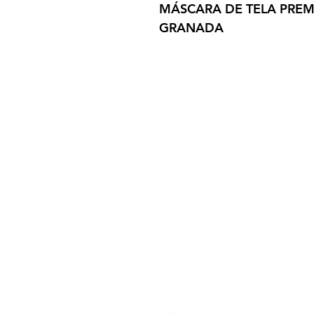
MÁSCARA DE TELA PREM
GRANADA
Sign up here to receive i
exclusive offers and all t