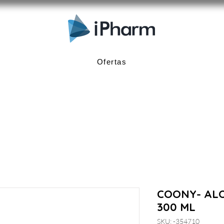
Ofertas
COONY- AL
300 ML
SKU: -354710