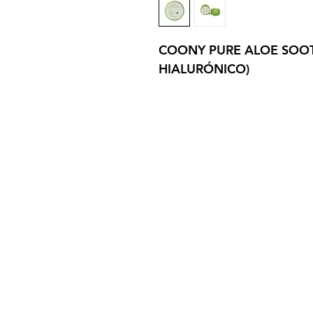
COONY PURE ALOE SOOT
HIALURÓNICO)
Sign up here to receive i
exclusive offers and all t