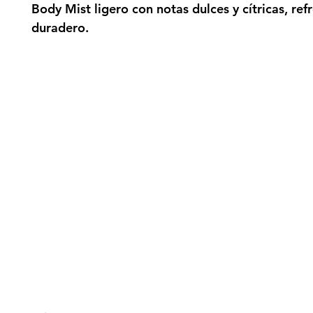
Body Mist ligero con notas dulces y cítricas, refr
duradero.
gn up here to receive information on l
clusive offers and all the news.