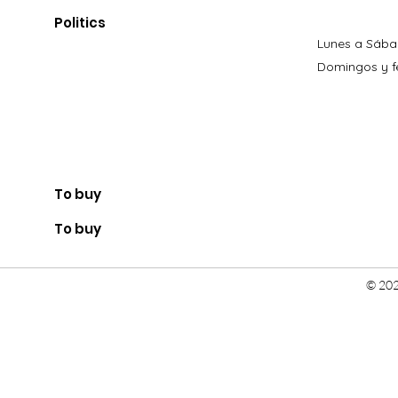
Politics
Lunes a Sába
Domingos y fe
To buy
To buy
© 202