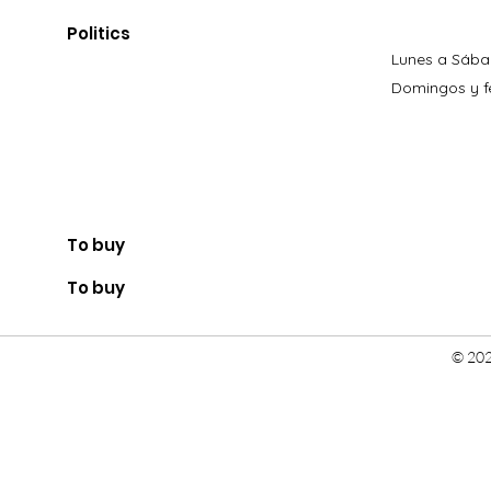
Politics
Lunes a Sába
Domingos y fe
To buy
To buy
© 202