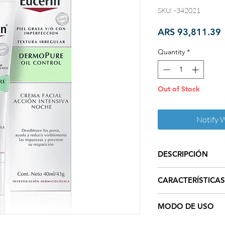
SKU: -342021
P
ARS 93,811.39
Quantity
*
Out of Stock
Notify 
DESCRIPCIÓN
La Crema Facial In
CARACTERÍSTICAS
Oil Control es un sé
reducir la apariencia 
La Crema Facial In
como las marcas de a
MODO DE USO
Oil Control cuenta co
de Complejo Hidróxil
Contiene un 10% 
Para utilizar la Crem