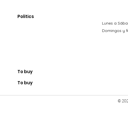
Politics
Lunes a Sába
Domingos y fe
To buy
To buy
© 202