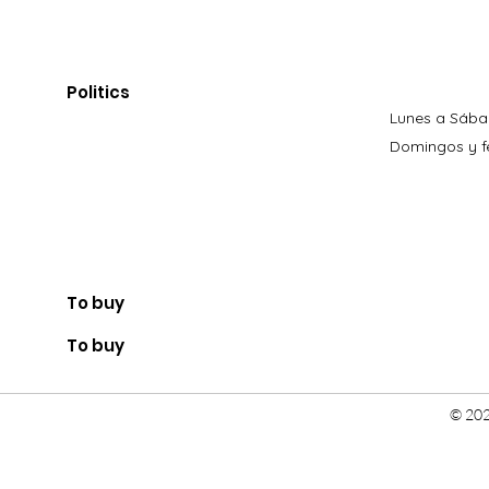
Politics
Lunes a Sába
Domingos y fe
To buy
To buy
© 202