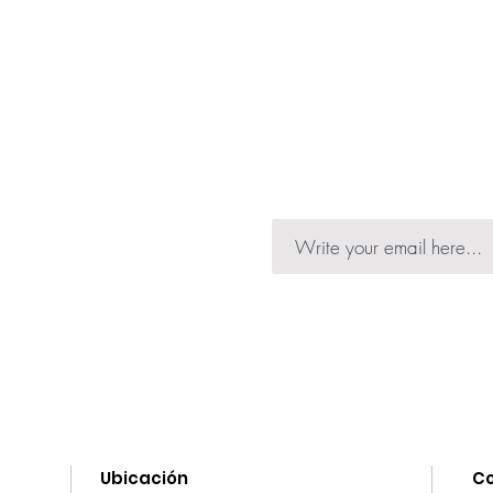
La pulmonaria y fr
No hipoalergénico
protegen de las a
antes de comprar.
con un brillo salu
Producto no teste
0% Parabenos, PE
nformation on launches,
he news.
Ubicación
C