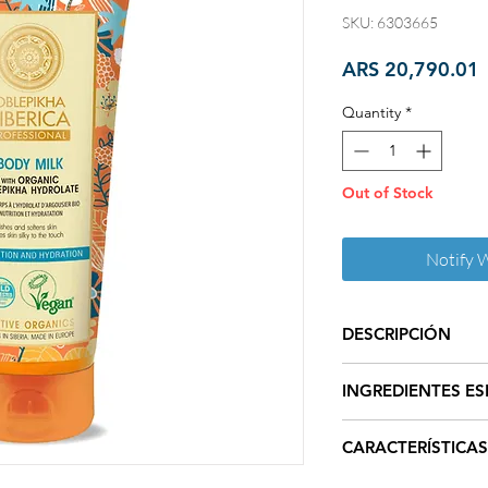
SKU: 6303665
P
ARS 20,790.01
Quantity
*
Out of Stock
Notify 
DESCRIPCIÓN
Leche corporal basa
INGREDIENTES ES
oblepikha
es absorbi
y elástica.
El Aceite de Oble
CARACTERÍSTICAS
Marruecos y extra
piel.
Contenido Neto 2