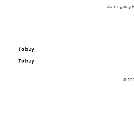
Domingos y fe
To buy
To buy
© 202